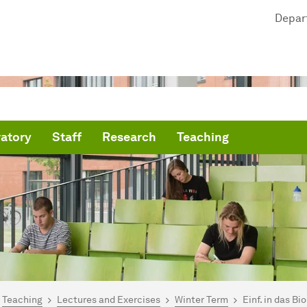
Depar
atory
Staff
Research
Teaching
are here:
me
Teaching
Lectures and Exercises
Winter Term
Einf. in das B