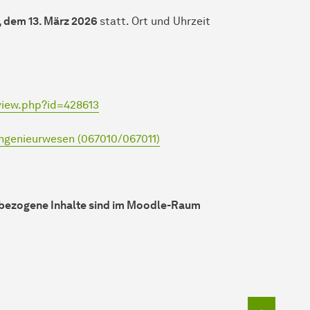
, dem 13. März 2026
statt. Ort und Uhrzeit
view.php?id=428613
ingenieurwesen (067010/067011)
gsbezogene Inhalte sind im Moodle-Raum
To top o