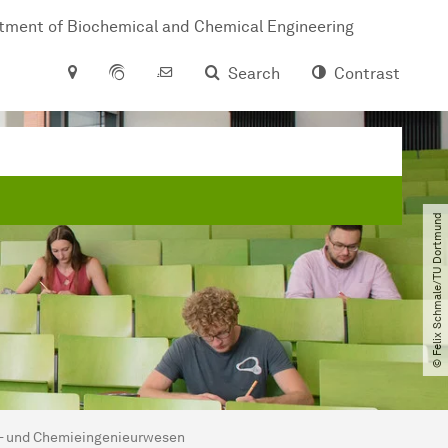
tment of Biochemical and Chemical Engineering
Search
Contrast
© Felix Schmale​/​TU Dortmund
io- und Chemieingenieurwesen